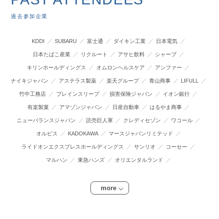
過去参加企業
KDDI
SUBARU
富士通
ダイキン工業
日本電気
日本たばこ産業
リクルート
アサヒ飲料
シャープ
キリンホールディングス
オムロンヘルスケア
アンファー
ナイキジャパン
アステラス製薬
楽天グループ
青山商事
LIFULL
竹中工務店
ブレインスリープ
損害保険ジャパン
イオン銀行
有楽製菓
アマゾンジャパン
日産自動車
はるやま商事
ニューバランスジャパン
読売巨人軍
クレディセゾン
ワコール
オルビス
KADOKAWA
マースジャパンリミテッド
ライドオンエクスプレスホールディングス
サンリオ
コーセー
マルハン
東急ハンズ
オリエンタルランド
more