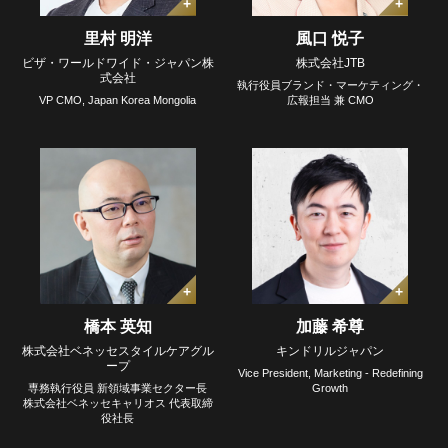
里村 明洋
風口 悦子
ビザ・ワールドワイド・ジャパン株
株式会社JTB
式会社
執行役員ブランド・マーケティング・
VP CMO, Japan Korea Mongolia
広報担当 兼 CMO
橋本 英知
加藤 希尊
株式会社ベネッセスタイルケアグル
キンドリルジャパン
ープ
Vice President, Marketing - Redefining
専務執行役員 新領域事業セクター長
Growth
株式会社ベネッセキャリオス 代表取締
役社長