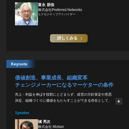
富永 朋信
株式会社Preferred Networks
エグゼクティブアドバイザー
詳しくみる
Keynote
価値創造、事業成長、組織変革
チェンジメーカーになるマーケターの条件
売上・利益を伸ばす役割にとどまらず、経営の方針策定や意思
決定、組織づくりに価値をもたらすことができる存在として、
マーケターの役割は再定義されつつある。
Speaker
本セッションには、ネスレ日本で国内外のマーケティングに携
わり事業統括を経験したのち、現在はミツカンの経営トップと
槇 亮次
して組織改革と事業成長を牽引している槙亮次氏が登壇。多様
株式会社 Mizkan