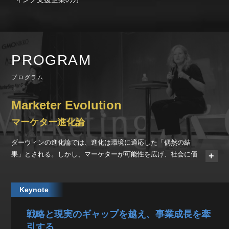
PROGRAM
プログラム
Marketer Evolution
マーケター進化論
ダーウィンの進化論では、進化は環境に適応した「偶然の結
果」とされる。しかし、マーケターが可能性を広げ、社会に価
値をもたらす進化は、自らを変えようとする「前向きな意思」
があってこそ実現できるのではないか。
Keynote
消費者のインサイトを捉え、価値をつくり届け、行動変容を促
戦略と現実のギャップを越え、事業成長を牽
す。時代が変わってもマーケティングの本質は変わらない。
次々に登場するテクノロジーもこの本質を実現するためのもの
引する