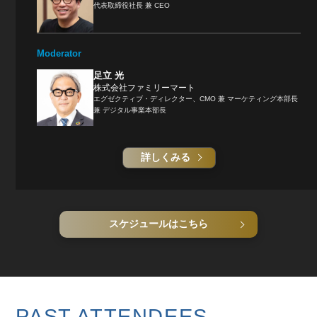
な業種にまたがる日本企業・外資系企業8社で経験を重ね、マ
代表取締役社長 兼 CEO
ーケティング責任者・経営者として実績を築いてきた足立光が
モデレーターを務め、マーケティングを起点にいかに経営へ貢
献できるのかを議論する。マーケターと経営の両方を経験した
Moderator
両者だからこそ見える、「会社を前進させる力」「チェンジメ
足立 光
ーカー」としてのマーケターの本質に迫る。
株式会社ファミリーマート
エグゼクティブ・ディレクター、CMO 兼 マーケティング本部長
兼 デジタル事業本部長
詳しくみる
スケジュールはこちら
PAST ATTENDEES