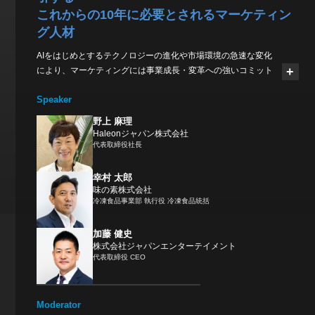
だ。マーケターは新たな知識やスキルを身につけ、自らを更新
これからの10年に必要とされるマーケティン
し続ける必要がある。
グ人材
AIをはじめとするテクノロジーの進化や市場環境の急速な変化
10回目を迎えるマーケティングアジェンダは「マーケター進化
により、マーケティングには事業成長・変革への強いコミット
論」を掲げる。事業成長や社会変革に必要な存在になるため
メントが求められています。一方で、データ分析やAIの進化に
今、選択すべき「進化」を考える。
Speaker
よって高度な予測や精緻なプランニングが可能になった現在で
も、机上で描かれる戦略と現実のマーケットとの間には埋める
野上 麻理
べきギャップが存在します。重要なのは、優れた戦略を描くだ
Haleonジャパン株式会社
けではなく、それを現場や市場のリアリティと接続しながら、
代表取締役社長
現実のビジネスを推進していくことです。
幸村 太郎
本セッションでは、ビジネス成長に貢献するマーケティング人
味の素株式会社
冷凍食品事業部 執行役 冷凍食品統括
材像を明らかにした上で、そのような人材を育成し、能力を最
大化するための理想的な環境整備や、経営とマーケティング組
織の連携のあり方を再考します。これからの10年を見据えて、
加藤 健史
株式会社ジャパンエンターテイメント
事業成長を牽引するマーケティング人材の条件と、成果を生み
代表取締役 CEO
出すマーケティングの流儀について議論します。
Moderator