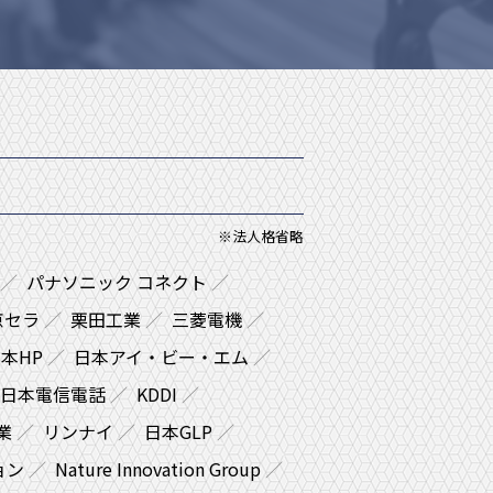
※法人格省略
パナソニック コネクト
京セラ
栗田工業
三菱電機
本HP
日本アイ・ビー・エム
日本電信電話
KDDI
業
リンナイ
日本GLP
ョン
Nature Innovation Group