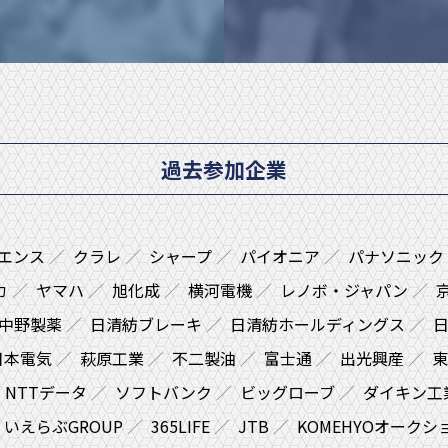
過去参加企業
エンス
クラレ
シャープ
パイオニア
パナソニック
カ
ヤマハ
旭化成
横河電機
レノボ・ジャパン
中野製薬
日清紡ブレーキ
日清紡ホールディングス
日
日本電気
萩原工業
不二製油
富士通
出光興産
東
NTTデータ
ソフトバンク
ビッグローブ
ダイキン工
いえらぶGROUP
365LIFE
JTB
KOMEHYOオークシ