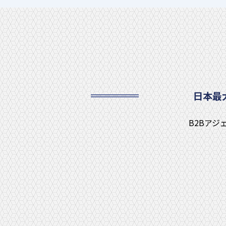
日本最
B2Bア