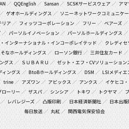
PAN
QQEnglish
Sansan
SCSKサービスウェア
アマ
ゲオホールディングス
ソニーネットワークコミュニケー
テリア
フィッツコーポレーション
フリー
ベアーズ
プ
パーソルイノベーション
パーソルホールディングス
ス・インターナショナル・インコーポレイテッド
クレディセ
りそなホールディングス
ローソン銀行
三井住友カード
ングス
ＳＵＢＡＲＵ
ゼット・エフ・CVソリューション
ディングス
BtoBホールディングス
DSM
LSIメディエ
trine
アズワン
アビックス
アンクス
イケヒコ・
グローリー
ザスパ
シンシア
トキワ
トクヤマ
レバレジーズ
凸版印刷
日本経済新聞社
日本出版
毎日放送
丸紅
関西電気保安協会