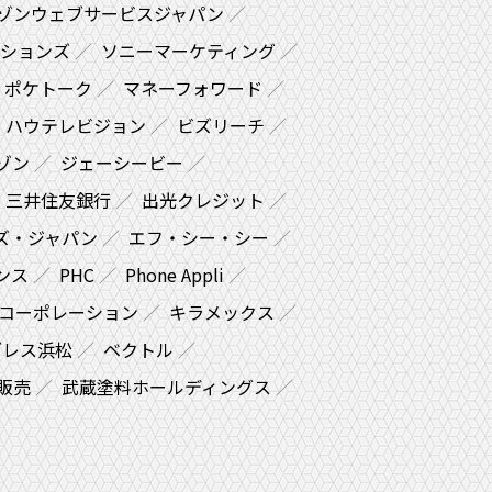
ゾンウェブサービスジャパン
ションズ
ソニーマーケティング
ポケトーク
マネーフォワード
ハウテレビジョン
ビズリーチ
ゾン
ジェーシービー
三井住友銀行
出光クレジット
ズ・ジャパン
エフ・シー・シー
ンス
PHC
Phone Appli
コーポレーション
キラメックス
ブレス浜松
ベクトル
販売
武蔵塗料ホールディングス